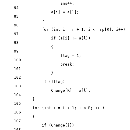
ans
++
;
94
a[i] 
=
 a[l];
95
}
96
for
 (
int
 i 
=
 r 
+
1
; i 
<=
 rp[R]; i
++
)
97
if
 (a[i] 
!=
 a[l])
98
{
99
flag 
=
1
;
100
break
;
101
}
102
if
 (
!
flag)
103
Change[R] 
=
 a[l];
104
}
105
for
 (
int
 i 
=
 L 
+
1
; i 
<
 R; i
++
)
106
{
107
if
 (Change[i])
108