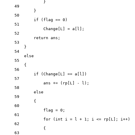
}
49
}
50
if
 (flag 
==
0
)
51
Change[L] 
=
 a[l];
52
return
 ans;
53
}
54
else
55
{
56
if
 (Change[L] 
==
 a[l])
57
ans 
+=
 (rp[L] 
-
 l);
58
else
59
{
60
flag 
=
0
;
61
for
 (
int
 i 
=
 l 
+
1
; i 
<=
 rp[L]; i
++
)
62
{
63