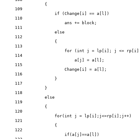
{
109
if
 (Change[i] 
==
 a[l])
110
ans 
+=
 block;
111
else
112
{
113
for
 (
int
 j 
=
 lp[i]; j 
<=
 rp[i]
114
a[j] 
=
 a[l];
115
Change[i] 
=
 a[l];
116
}
117
}
118
else
119
{
120
for
(
int
 j 
=
 lp[i];j
<=
rp[i];j
++
)
121
{
122
if
(a[j]
==
a[l])