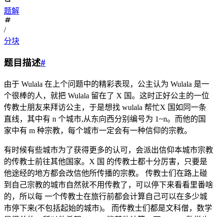
题解
/
分块
题目描述
#
由于 Wulala 在上个问题中的精彩表现，公主认为 Wulala 是一
个很棒的人，就把 Wulala 留在了 X 国。这时正好公主的一位
传教士朋友来拜访公主，于是想找 wulala 帮忙X 国如同一条
直线，其中有 n 个城市,从东向西分别编号为 1~n。而他的国
家中有 m 种宗教，每个城市一定会有一种信仰的宗教。
有时候有些城市为了获得更多的认可，会派出信仰本城市宗教
的传教士前往其他国家。X 国 的传教士都十分厉害，只要是
他途经的地方都会改信他所传播的宗教。 传教士们在路上碰
到自己宗教的城市自然就不用传教了，可以停下来看看里番啥
的，所以每 一个传教士在旅行前都会计算自己可以在多少城
市停下来(不包括起始的城市)。 而传教士们都是文科僧，数学