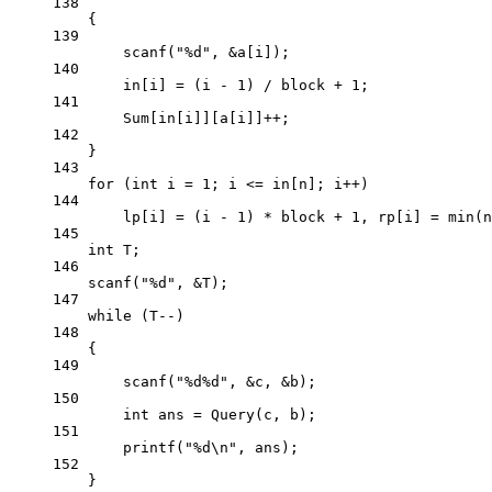
138
{
139
scanf
(
"
%d
"
, 
&
a[i]);
140
in[i] 
=
 (i 
-
1
) 
/
 block 
+
1
;
141
Sum[in[i]][a[i]]
++
;
142
}
143
for
 (
int
 i 
=
1
; i 
<=
 in[n]; i
++
)
144
lp[i] 
=
 (i 
-
1
) 
*
 block 
+
1
, rp[i] 
=
min
(n
145
int
 T;
146
scanf
(
"
%d
"
, 
&
T);
147
while
 (T
--
)
148
{
149
scanf
(
"
%d%d
"
, 
&
c, 
&
b);
150
int
 ans 
=
Query
(c, b);
151
printf
(
"
%d\n
"
, ans);
152
}