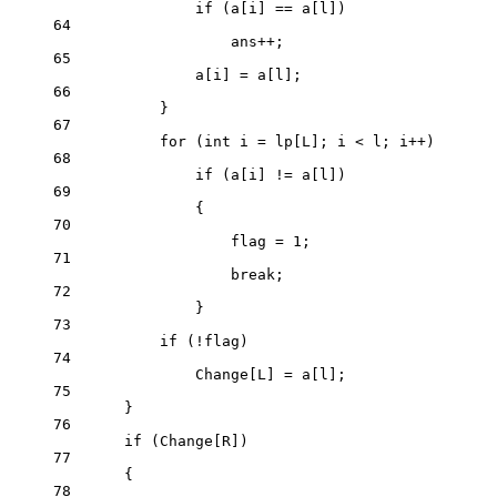
if
 (a[i] 
==
 a[l])
64
ans
++
;
65
a[i] 
=
 a[l];
66
}
67
for
 (
int
 i 
=
 lp[L]; i 
<
 l; i
++
)
68
if
 (a[i] 
!=
 a[l])
69
{
70
flag 
=
1
;
71
break
;
72
}
73
if
 (
!
flag)
74
Change[L] 
=
 a[l];
75
}
76
if
 (Change[R])
77
{
78