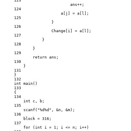
123
ans
++
;
124
a[j] 
=
 a[l];
125
}
126
Change[i] 
=
 a[l];
127
}
128
}
129
return
 ans;
130
}
131
}
132
int
main
()
133
{
134
int
 c, b;
135
scanf
(
"
%d%d
"
, 
&
n, 
&
m);
136
block 
=
316
;
137
for
 (
int
 i 
=
1
; i 
<=
 n; i
++
)