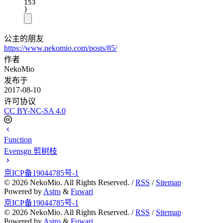
153
}
公主的朋友
https://www.nekomio.com/posts/85/
作者
NekoMio
发布于
2017-08-10
许可协议
CC BY-NC-SA 4.0
Function
Evensgn 剪树枝
京ICP备19044785号-1
©
2026
NekoMio. All Rights Reserved. /
RSS
/
Sitemap
Powered by
Astro
&
Fuwari
京ICP备19044785号-1
©
2026
NekoMio. All Rights Reserved. /
RSS
/
Sitemap
Powered by
Astro
&
Fuwari