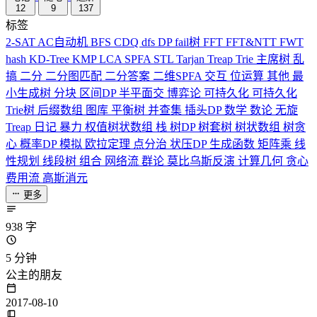
12
9
137
标签
2-SAT
AC自动机
BFS
CDQ
dfs
DP
fail树
FFT
FFT&NTT
FWT
hash
KD-Tree
KMP
LCA
SPFA
STL
Tarjan
Treap
Trie
主席树
乱
搞
二分
二分图匹配
二分答案
二维SPFA
交互
位运算
其他
最
小生成树
分块
区间DP
半平面交
博弈论
可持久化
可持久化
Trie树
后缀数组
图库
平衡树
并查集
插头DP
数学
数论
无旋
Treap
日记
暴力
权值树状数组
栈
树DP
树套树
树状数组
树贪
心
概率DP
模拟
欧拉定理
点分治
状压DP
生成函数
矩阵乘
线
性规划
线段树
组合
网络流
群论
莫比乌斯反演
计算几何
贪心
费用流
高斯消元
更多
938 字
5 分钟
公主的朋友
2017-08-10