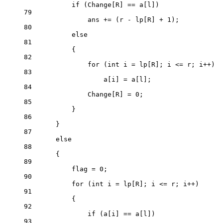
if
 (Change[R] 
==
 a[l])
79
ans 
+=
 (r 
-
 lp[R] 
+
1
);
80
else
81
{
82
for
 (
int
 i 
=
 lp[R]; i 
<=
 r; i
++
)
83
a[i] 
=
 a[l];
84
Change[R] 
=
0
;
85
}
86
}
87
else
88
{
89
flag 
=
0
;
90
for
 (
int
 i 
=
 lp[R]; i 
<=
 r; i
++
)
91
{
92
if
 (a[i] 
==
 a[l])
93