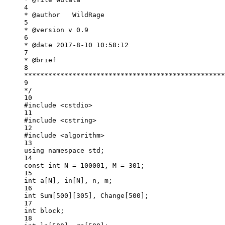
4
* 
@author
   WildRage
5
* 
@version
 v 0.9
6
* 
@date
 2017-8-10 10:58:12
7
* 
@brief
8
**************************************************
9
*/
10
#include
<cstdio>
11
#include
<cstring>
12
#include
<algorithm>
13
using
namespace
std
;
14
const
int
 N 
=
100001
, M 
=
301
;
15
int
 a[N], in[N], n, m;
16
int
 Sum[
500
][
305
], Change[
500
];
17
int
 block;
18