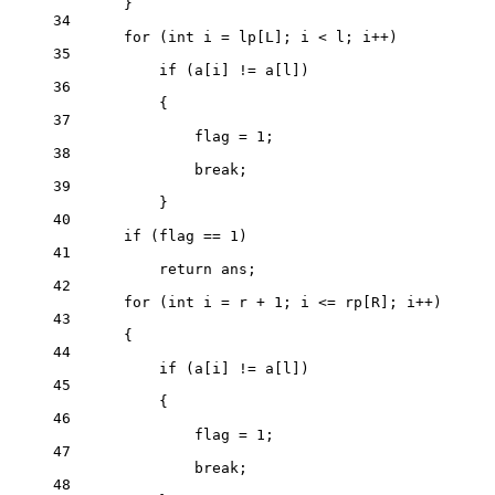
}
34
for
 (
int
 i 
=
 lp[L]; i 
<
 l; i
++
)
35
if
 (a[i] 
!=
 a[l])
36
{
37
flag 
=
1
;
38
break
;
39
}
40
if
 (flag 
==
1
)
41
return
 ans;
42
for
 (
int
 i 
=
 r 
+
1
; i 
<=
 rp[R]; i
++
)
43
{
44
if
 (a[i] 
!=
 a[l])
45
{
46
flag 
=
1
;
47
break
;
48