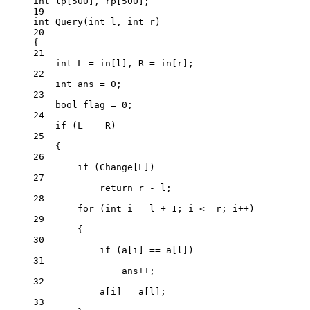
int
 lp[
500
], rp[
500
];
19
int
Query
(
int
l
, 
int
r
)
20
{
21
int
 L 
=
 in[l], R 
=
 in[r];
22
int
 ans 
=
0
;
23
bool
 flag 
=
0
;
24
if
 (L 
==
 R)
25
{
26
if
 (Change[L])
27
return
 r 
-
 l;
28
for
 (
int
 i 
=
 l 
+
1
; i 
<=
 r; i
++
)
29
{
30
if
 (a[i] 
==
 a[l])
31
ans
++
;
32
a[i] 
=
 a[l];
33