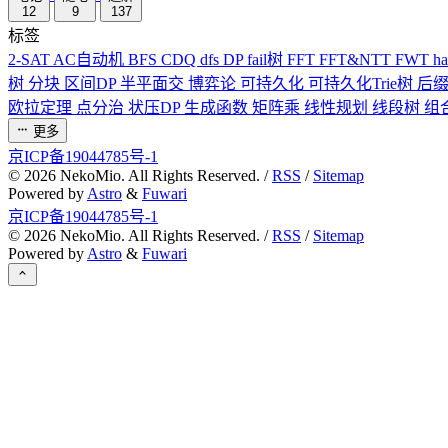
12
9
137
标签
2-SAT
AC自动机
BFS
CDQ
dfs
DP
fail树
FFT
FFT&NTT
FWT
h
树
分块
区间DP
半平面交
博弈论
可持久化
可持久化Trie树
后
欧拉定理
点分治
状压DP
生成函数
矩阵乘
线性规划
线段树
组
更多
京ICP备19044785号-1
©
2026
NekoMio. All Rights Reserved. /
RSS
/
Sitemap
Powered by
Astro
&
Fuwari
京ICP备19044785号-1
©
2026
NekoMio. All Rights Reserved. /
RSS
/
Sitemap
Powered by
Astro
&
Fuwari