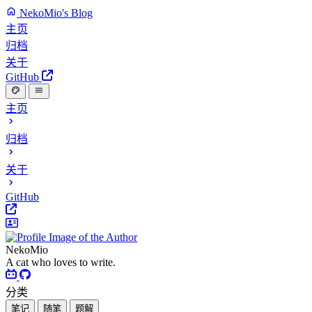
NekoMio's Blog
主页
归档
关于
GitHub
主页
归档
关于
GitHub
NekoMio
A cat who loves to write.
分类
笔记
随笔
题解