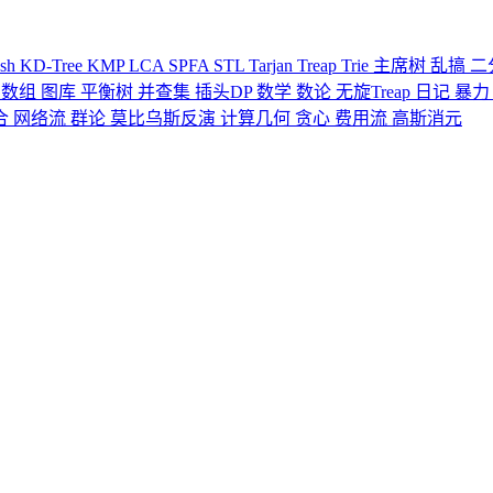
ash
KD-Tree
KMP
LCA
SPFA
STL
Tarjan
Treap
Trie
主席树
乱搞
二
缀数组
图库
平衡树
并查集
插头DP
数学
数论
无旋Treap
日记
暴
合
网络流
群论
莫比乌斯反演
计算几何
贪心
费用流
高斯消元