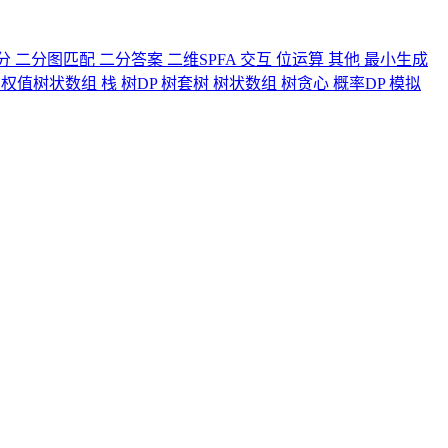
分
二分图匹配
二分答案
二维SPFA
交互
位运算
其他
最小生成
力
权值树状数组
栈
树DP
树套树
树状数组
树贪心
概率DP
模拟