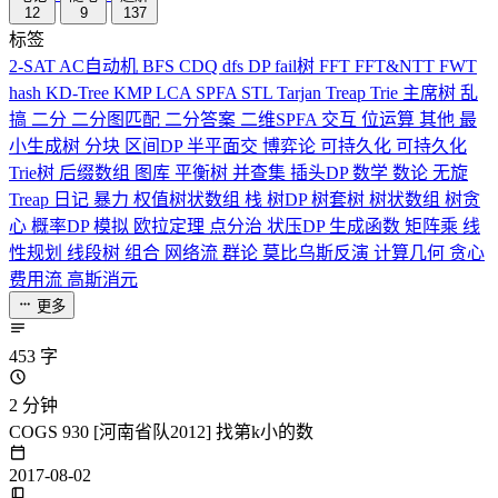
12
9
137
标签
2-SAT
AC自动机
BFS
CDQ
dfs
DP
fail树
FFT
FFT&NTT
FWT
hash
KD-Tree
KMP
LCA
SPFA
STL
Tarjan
Treap
Trie
主席树
乱
搞
二分
二分图匹配
二分答案
二维SPFA
交互
位运算
其他
最
小生成树
分块
区间DP
半平面交
博弈论
可持久化
可持久化
Trie树
后缀数组
图库
平衡树
并查集
插头DP
数学
数论
无旋
Treap
日记
暴力
权值树状数组
栈
树DP
树套树
树状数组
树贪
心
概率DP
模拟
欧拉定理
点分治
状压DP
生成函数
矩阵乘
线
性规划
线段树
组合
网络流
群论
莫比乌斯反演
计算几何
贪心
费用流
高斯消元
更多
453 字
2 分钟
COGS 930 [河南省队2012] 找第k小的数
2017-08-02