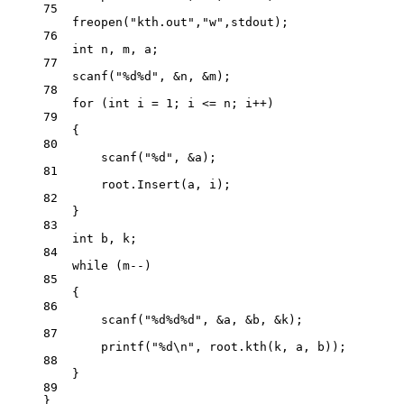
75
freopen
(
"kth.out"
,
"w"
,stdout);
76
int
 n, m, a;
77
scanf
(
"
%d%d
"
, 
&
n, 
&
m);
78
for
 (
int
 i 
=
1
; i 
<=
 n; i
++
)
79
{
80
scanf
(
"
%d
"
, 
&
a);
81
root.
Insert
(a, i);
82
}
83
int
 b, k;
84
while
 (m
--
)
85
{
86
scanf
(
"
%d%d%d
"
, 
&
a, 
&
b, 
&
k);
87
printf
(
"
%d\n
"
, root.
kth
(k, a, b));
88
}
89
}