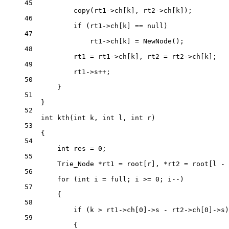
45
copy
(rt1->ch[k], rt2->ch[k]);
46
if
 (rt1->ch[k] 
==
 null)
47
rt1->ch[k] 
=
NewNode
();
48
rt1 
=
 rt1->ch[k], rt2 
=
 rt2->ch[k];
49
rt1->s
++
;
50
}
51
}
52
int
kth
(
int
k
, 
int
l
, 
int
r
)
53
{
54
int
 res 
=
0
;
55
Trie_Node 
*
rt1 
=
 root[r], 
*
rt2 
=
 root[l 
-
56
for
 (
int
 i 
=
 full; i 
>=
0
; i
--
)
57
{
58
if
 (k 
>
 rt1->ch[
0
]->s 
-
 rt2->ch[
0
]->s)
59
{