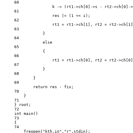
60
k 
-=
 (rt1->ch[
0
]->s 
-
 rt2->ch[
0
]->
61
res 
|=
 (
1
<<
 i);
62
rt1 
=
 rt1->ch[
1
], rt2 
=
 rt2->ch[
1
]
63
}
64
else
65
{
66
rt1 
=
 rt1->ch[
0
], rt2 
=
 rt2->ch[
0
]
67
}
68
}
69
return
 res 
-
 fix;
70
}
71
} root;
72
int
main
()
73
{
74
freopen
(
"kth.in"
,
"r"
,stdin);