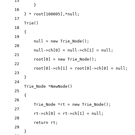
15
}
16
} 
*
 root[
100005
],
*
null;
17
Trie
()
18
{
19
null 
=
new
Trie_Node
();
20
null->ch[
0
] 
=
 null->ch[
1
] 
=
 null;
21
root[
0
] 
=
new
Trie_Node
();
22
root[
0
]->ch[
1
] 
=
 root[
0
]->ch[
0
] 
=
 null;
23
}
24
Trie_Node
*
NewNode
()
25
{
26
Trie_Node 
*
rt 
=
new
Trie_Node
();
27
rt->ch[
0
] 
=
 rt->ch[
1
] 
=
 null;
28
return
 rt;
29
}