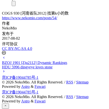
COGS 930 [河南省队2012] 找第k小的数
https://www.nekomio.com/posts/54/
作者
NekoMio
发布于
2017-08-02
许可协议
CC BY-NC-SA 4.0
BZOJ 1901 [Zju2112] Dynamic Rankings
HDU 5996 dingyeye loves stone
京ICP备19044785号-1
©
2026
NekoMio. All Rights Reserved. /
RSS
/
Sitemap
Powered by
Astro
&
Fuwari
京ICP备19044785号-1
©
2026
NekoMio. All Rights Reserved. /
RSS
/
Sitemap
Powered by
Astro
&
Fuwari