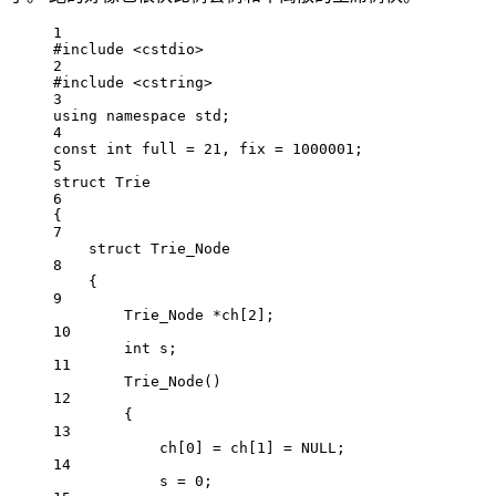
1
#include
<cstdio>
2
#include
<cstring>
3
using
namespace
std
;
4
const
int
 full 
=
21
, fix 
=
1000001
;
5
struct
Trie
6
{
7
struct
Trie_Node
8
{
9
Trie_Node 
*
ch[
2
];
10
int
 s;
11
Trie_Node
()
12
{
13
ch[
0
] 
=
 ch[
1
] 
=
NULL
;
14
s 
=
0
;