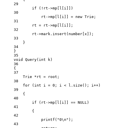
29
if
 (
!
rt->mp[l[i]])
30
rt->mp[l[i]] 
=
new
 Trie;
31
rt 
=
 rt->mp[l[i]];
32
rt->mark.
insert
(number[x]);
33
}
34
}
35
void
Query
(
int
k
)
36
{
37
Trie 
*
rt 
=
 root;
38
for
 (
int
 i 
=
0
; i 
<
 l.
size
(); i
++
)
39
{
40
if
 (rt->mp[l[i]] 
==
NULL
)
41
{
42
printf
(
"0
\n
"
);
43