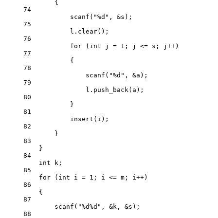
{
74
scanf
(
"
%d
"
, 
&
s);
75
l.
clear
();
76
for
 (
int
 j 
=
1
; j 
<=
 s; j
++
)
77
{
78
scanf
(
"
%d
"
, 
&
a);
79
l.
push_back
(a);
80
}
81
insert
(i);
82
}
83
}
84
int
 k;
85
for
 (
int
 i 
=
1
; i 
<=
 m; i
++
)
86
{
87
scanf
(
"
%d%d
"
, 
&
k, 
&
s);
88