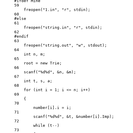
#ifdef
Mine
59
freopen
(
"1.in"
, 
"r"
, stdin);
60
#else
61
freopen
(
"string.in"
, 
"r"
, stdin);
62
#endif
63
freopen
(
"string.out"
, 
"w"
, stdout);
64
int
 n, m;
65
root 
=
new
 Trie;
66
scanf
(
"
%d%d
"
, 
&
n, 
&
m);
67
int
 t, s, a;
68
for
 (
int
 i 
=
1
; i 
<=
 n; i
++
)
69
{
70
number[i].i 
=
 i;
71
scanf
(
"
%d%d
"
, 
&
t, 
&
number[i].Imp);
72
while
 (t
--
)
73