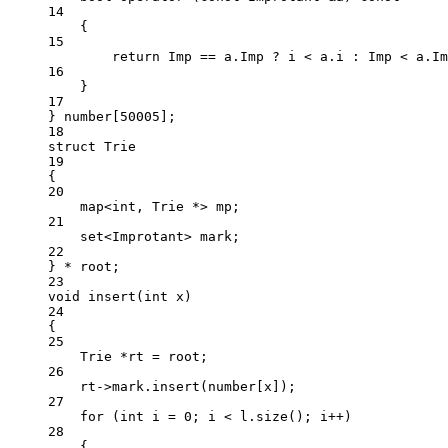
14
{
15
return
 Imp 
==
 a.Imp 
?
 i 
<
 a.i 
:
 Imp 
<
 a.Im
16
}
17
} number[
50005
];
18
struct
Trie
19
{
20
map
<int
, Trie 
*>
 mp;
21
set
<
Improtant
>
 mark;
22
} 
*
 root;
23
void
insert
(
int
x
)
24
{
25
Trie 
*
rt 
=
 root;
26
rt->mark.
insert
(number[x]);
27
for
 (
int
 i 
=
0
; i 
<
 l.
size
(); i
++
)
28
{