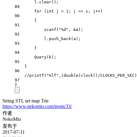
l.
clear
();
89
for
 (
int
 j 
=
1
; j 
<=
 s; j
++
)
90
{
91
scanf
(
"
%d
"
, 
&
a);
92
l.
push_back
(a);
93
}
94
Query
(k);
95
}
96
//printf("%lf",(double)clock()/CLOCKS_PER_SEC)
97
}
String STL set map Trie
https://www.nekomio.com/posts/33/
作者
NekoMio
发布于
2017-07-11