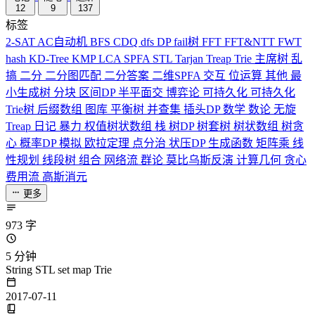
12
9
137
标签
2-SAT
AC自动机
BFS
CDQ
dfs
DP
fail树
FFT
FFT&NTT
FWT
hash
KD-Tree
KMP
LCA
SPFA
STL
Tarjan
Treap
Trie
主席树
乱
搞
二分
二分图匹配
二分答案
二维SPFA
交互
位运算
其他
最
小生成树
分块
区间DP
半平面交
博弈论
可持久化
可持久化
Trie树
后缀数组
图库
平衡树
并查集
插头DP
数学
数论
无旋
Treap
日记
暴力
权值树状数组
栈
树DP
树套树
树状数组
树贪
心
概率DP
模拟
欧拉定理
点分治
状压DP
生成函数
矩阵乘
线
性规划
线段树
组合
网络流
群论
莫比乌斯反演
计算几何
贪心
费用流
高斯消元
更多
973 字
5 分钟
String STL set map Trie
2017-07-11