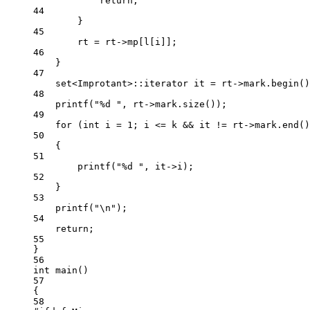
return
;
44
}
45
rt 
=
 rt->mp[l[i]];
46
}
47
set
<
Improtant
>::iterator it 
=
 rt->mark.
begin
()
48
printf
(
"
%d
 "
, rt->mark.
size
());
49
for
 (
int
 i 
=
1
; i 
<=
 k 
&&
 it 
!=
 rt->mark.
end
()
50
{
51
printf
(
"
%d
 "
, it->i);
52
}
53
printf
(
"
\n
"
);
54
return
;
55
}
56
int
main
()
57
{
58