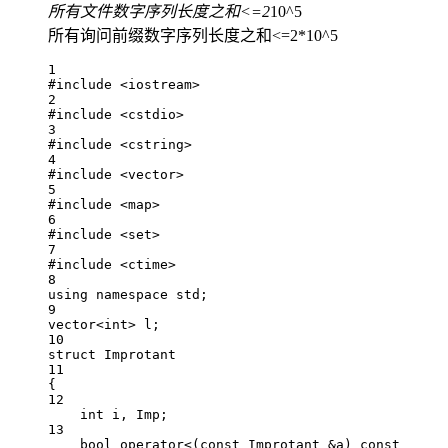
所有文件数字序列长度之和<=2
10^5
所有询问前缀数字序列长度之和<=2*10^5
1
#include
<iostream>
2
#include
<cstdio>
3
#include
<cstring>
4
#include
<vector>
5
#include
<map>
6
#include
<set>
7
#include
<ctime>
8
using
namespace
std
;
9
vector
<int>
 l;
10
struct
Improtant
11
{
12
int
 i, Imp;
13
bool
operator
<
(
const
Improtant
&
a
) 
const