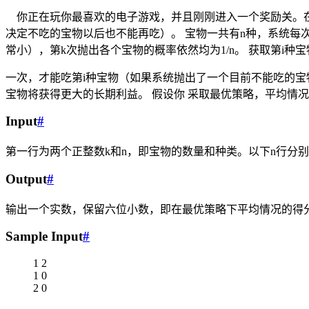
你正在玩你最喜欢的电子游戏，并且刚刚进入一个奖励关。在
决定不吃的宝物以后也不能再吃）。 宝物一共有n种，系统每次
常小），第k次抛出各个宝物的概率依然均为1/n。 获取第i种
一次，才能吃第i种宝物（如果系统抛出了一个目前不能吃的宝
宝物将获得更大的长期利益。 假设你 采取最优策略，平均情
Input
#
第一行为两个正整数k和n，即宝物的数量和种类。以下n行分
Output
#
输出一个实数，保留六位小数，即在最优策略下平均情况的得
Sample Input
#
1 2
1 0
2 0