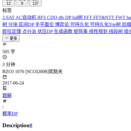
12
9
137
标签
2-SAT
AC自动机
BFS
CDQ
dfs
DP
fail树
FFT
FFT&NTT
FWT
h
树
分块
区间DP
半平面交
博弈论
可持久化
可持久化Trie树
后
欧拉定理
点分治
状压DP
生成函数
矩阵乘
线性规划
线段树
组
更多
505 字
3 分钟
BZOJ 1076 [SCOI2008]奖励关
2017-06-24
题解
/
概率DP
Description
#