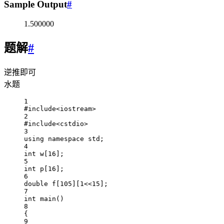
Sample Output
#
1.500000
题解
#
逆推即可
水题
1
#include
<iostream>
2
#include
<cstdio>
3
using
namespace
std
;
4
int
 w[
16
];
5
int
 p[
16
];
6
double
 f[
105
][
1
<<
15
];
7
int
main
()
8
{
9