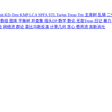
ash
KD-Tree
KMP
LCA
SPFA
STL
Tarjan
Treap
Trie
主席树
乱搞
二
缀数组
图库
平衡树
并查集
插头DP
数学
数论
无旋Treap
日记
暴
合
网络流
群论
莫比乌斯反演
计算几何
贪心
费用流
高斯消元