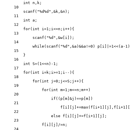
int
 n,k;
10
scanf
(
"
%d%d
"
,
&
k,
&
n);
11
int
 a;
12
for
(
int
 i
=
1
;i
<=
n;i
++
){
13
scanf
(
"
%d
"
,
&
w[i]);
14
while
(
scanf
(
"
%d
"
,
&
a)
&&
a
!=
0
) p[i]
|=
1
<<
(a
-
1
)
15
}
16
int
 S
=
(
1
<<
n)
-
1
;
17
for
(
int
 i
=
k;i
>=
1
;i
--
){
18
for
(
int
 j
=
0
;j
<=
S;j
++
){
19
for
(
int
 m
=
1
;m
<=
n;m
++
)
20
if
((p[m]
&
j)
==
p[m])
21
f[i][j]
+=
max
(f[i
+
1
][j],f[i
+
1
][
22
else
 f[i][j]
+=
f[i
+
1
][j];
23
f[i][j]
/=
n;
24