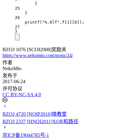
}
25
}
26
printf
(
"
%.6lf
"
,f[
1
][
0
]);
27
}
BZOJ 1076 [SCOI2008]奖励关
https://www.nekomio.com/posts/24/
作者
NekoMio
发布于
2017-06-24
许可协议
CC BY-NC-SA 4.0
BZOJ 4720 [NOIP2016]换教室
BZOJ 2337 [HNOI2011]XOR和路径
京ICP备19044785号-1