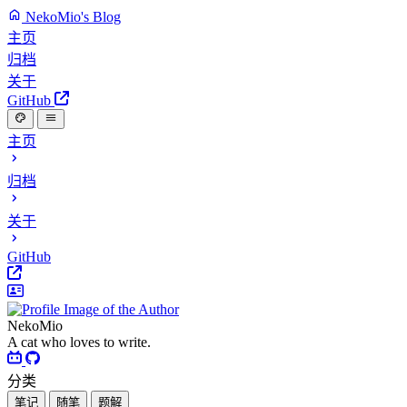
NekoMio's Blog
主页
归档
关于
GitHub
主页
归档
关于
GitHub
NekoMio
A cat who loves to write.
分类
笔记
随笔
题解