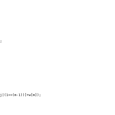
;
j
|
(
1
<<
(m
-
1
))]
+
w[m]);