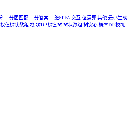
分
二分图匹配
二分答案
二维SPFA
交互
位运算
其他
最小生成
力
权值树状数组
栈
树DP
树套树
树状数组
树贪心
概率DP
模拟