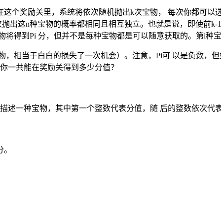
这个奖励关里，系统将依次随机抛出k次宝物， 每次你都可以
抛出这n种宝物的概率都相同且相互独立。也就是说，即使前k-
宝物将得到Pi 分，但并不是每种宝物都是可以随意获取的。第i种
物，相当于白白的损失了一次机会）。注意，Pi可 以是负数，
况你一共能在奖励关得到多少分值？
别描述一种宝物，其中第一个整数代表分值，随 后的整数依次代表
分。