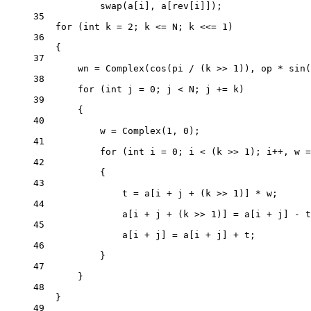
swap
(a[i], a[rev[i]]);
35
for
 (
int
 k 
=
2
; k 
<=
 N; k 
<<=
1
)
36
{
37
wn 
=
Complex
(
cos
(pi 
/
 (k 
>>
1
)), op 
*
sin
(
38
for
 (
int
 j 
=
0
; j 
<
 N; j 
+=
 k)
39
{
40
w 
=
Complex
(
1
, 
0
);
41
for
 (
int
 i 
=
0
; i 
<
 (k 
>>
1
); i
++
, w 
=
42
{
43
t 
=
 a[i 
+
 j 
+
 (k 
>>
1
)] 
*
 w;
44
a[i 
+
 j 
+
 (k 
>>
1
)] 
=
 a[i 
+
 j] 
-
 t
45
a[i 
+
 j] 
=
 a[i 
+
 j] 
+
 t;
46
}
47
}
48
}
49