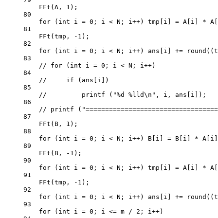
FFt
(A, 
1
);
80
for
 (
int
 i 
=
0
; i 
<
 N; i
++
) tmp[i] 
=
 A[i] 
*
 A[
81
FFt
(tmp, 
-
1
);
82
for
 (
int
 i 
=
0
; i 
<
 N; i
++
) ans[i] 
+=
round
((t
83
// for (int i = 0; i < N; i++)
84
//     if (ans[i])
85
//         printf ("%d %lld\n", i, ans[i]);
86
// printf ("==================================
87
FFt
(B, 
1
);
88
for
 (
int
 i 
=
0
; i 
<
 N; i
++
) B[i] 
=
 B[i] 
*
 A[i]
89
FFt
(B, 
-
1
);
90
for
 (
int
 i 
=
0
; i 
<
 N; i
++
) tmp[i] 
=
 A[i] 
*
 A[
91
FFt
(tmp, 
-
1
);
92
for
 (
int
 i 
=
0
; i 
<
 N; i
++
) ans[i] 
+=
round
((t
93
for
 (
int
 i 
=
0
; i 
<=
 m 
/
2
; i
++
)