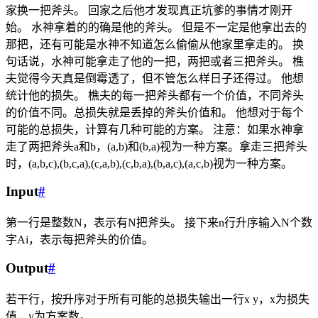
家换一把斧头。 回家之后他才发现真正坑爹的事情才刚开
始。 水神拿着的的确是他的斧头。 但是不一定是他拿出去的
那把，还有可能是水神不知道怎么偷偷从他家里拿走的。 换
句话说，水神可能拿走了他的一把，两把或者三把斧头。 樵
夫觉得今天真是倒霉透了，但不管怎么样日子还得过。 他想
统计他的损失。 樵夫的每一把斧头都有一个价值，不同斧头
的价值不同。总损失就是丢掉的斧头价值和。 他想对于每个
可能的总损失，计算有几种可能的方案。 注意：如果水神拿
走了两把斧头a和b，(a,b)和(b,a)视为一种方案。拿走三把斧头
时，(a,b,c),(b,c,a),(c,a,b),(c,b,a),(b,a,c),(a,c,b)视为一种方案。
Input
#
第一行是整数N，表示有N把斧头。 接下来n行升序输入N个数
字Ai，表示每把斧头的价值。
Output
#
若干行，按升序对于所有可能的总损失输出一行x y，x为损失
值，y为方案数。