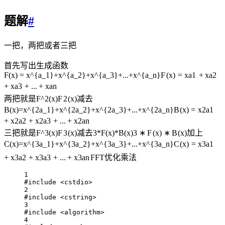
题解
#
一把，两把或者三把
首先写出生成函数
F(x) = x^{a_1}+x^{a_2}+x^{a_3}+...+x^{a_n}
F
(
x
)
=
x
a
1
+
x
a
2
+
x
a
3
+
...
+
x
a
n
两把就是
F^2(x)
F
2
(
x
)
减去
B(x)=x^{2a_1}+x^{2a_2}+x^{2a_3}+...+x^{2a_n}
B
(
x
)
=
x
2
a
1
+
x
2
a
2
+
x
2
a
3
+
...
+
x
2
a
n
三把就是
F^3(x)
F
3
(
x
)
减去
3*F(x)*B(x)
3
∗
F
(
x
)
∗
B
(
x
)
加上
C(x)=x^{3a_1}+x^{3a_2}+x^{3a_3}+...+x^{3a_n}
C
(
x
)
=
x
3
a
1
+
x
3
a
2
+
x
3
a
3
+
...
+
x
3
a
n
FFT优化乘法
1
#include
<cstdio>
2
#include
<cstring>
3
#include
<algorithm>
4