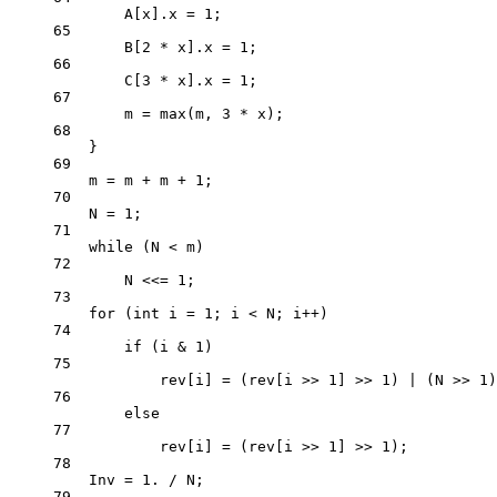
A[x].x 
=
1
;
65
B[
2
*
 x].x 
=
1
;
66
C[
3
*
 x].x 
=
1
;
67
m 
=
max
(m, 
3
*
 x);
68
}
69
m 
=
 m 
+
 m 
+
1
;
70
N 
=
1
;
71
while
 (N 
<
 m)
72
N 
<<=
1
;
73
for
 (
int
 i 
=
1
; i 
<
 N; i
++
)
74
if
 (i 
&
1
)
75
rev[i] 
=
 (rev[i 
>>
1
] 
>>
1
) 
|
 (N 
>>
1
)
76
else
77
rev[i] 
=
 (rev[i 
>>
1
] 
>>
1
);
78
Inv 
=
1.
/
 N;
79