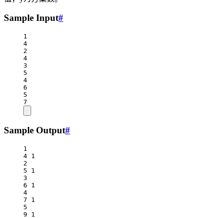
Sample Input
#
1
4
2
4
3
5
4
6
5
7
Sample Output
#
1
4 1
2
5 1
3
6 1
4
7 1
5
9 1