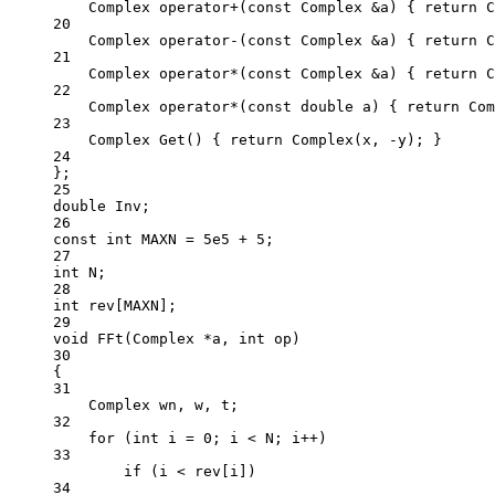
Complex
operator
+
(
const
Complex
&
a
) { 
return
C
20
Complex
operator
-
(
const
Complex
&
a
) { 
return
C
21
Complex
operator
*
(
const
Complex
&
a
) { 
return
C
22
Complex
operator
*
(
const
double
a
) { 
return
Com
23
Complex
Get
() { 
return
Complex
(x, 
-
y); }
24
};
25
double
 Inv;
26
const
int
 MAXN 
=
5
e
5
+
5
;
27
int
 N;
28
int
 rev[MAXN];
29
void
FFt
(
Complex
*
a
, 
int
op
)
30
{
31
Complex wn, w, t;
32
for
 (
int
 i 
=
0
; i 
<
 N; i
++
)
33
if
 (i 
<
 rev[i])
34