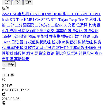
12
9
137
标签
2-SAT
AC自动机
BFS
CDQ
dfs
DP
fail树
FFT
FFT&NTT
FWT
hash
KD-Tree
KMP
LCA
SPFA
STL
Tarjan
Treap
Trie
主席树
乱
搞
二分
二分图匹配
二分答案
二维SPFA
交互
位运算
其他
最
小生成树
分块
区间DP
半平面交
博弈论
可持久化
可持久化
Trie树
后缀数组
图库
平衡树
并查集
插头DP
数学
数论
无旋
Treap
日记
暴力
权值树状数组
栈
树DP
树套树
树状数组
树贪
心
概率DP
模拟
欧拉定理
点分治
状压DP
生成函数
矩阵乘
线
性规划
线段树
组合
网络流
群论
莫比乌斯反演
计算几何
贪心
费用流
高斯消元
更多
1181 字
6 分钟
BZOJ3771: Triple
2018-02-26