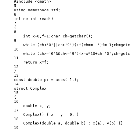
#include
<cmath>
5
using
namespace
std
;
6
inline
int
read
()
7
{
8
int
 x
=
0
,f
=
1
;
char
 ch
=
getchar
();
9
while
 (ch
<
'0'
||
ch
>
'9'
){
if
(ch
==
'-'
)f
=-
1
;ch
=
getc
10
while
 (ch
>=
'0'
&&
ch
<=
'9'
){x
=
x
*
10
+
ch
-
'0'
;ch
=
getc
11
return
 x
*
f;
12
}
13
const
double
 pi 
=
acos
(
-
1.
);
14
struct
Complex
15
{
16
double
 x, y;
17
Complex
() { x 
=
 y 
=
0
; }
18
Complex
(
double
a
, 
double
b
) : 
x
(a), 
y
(b) {}
19