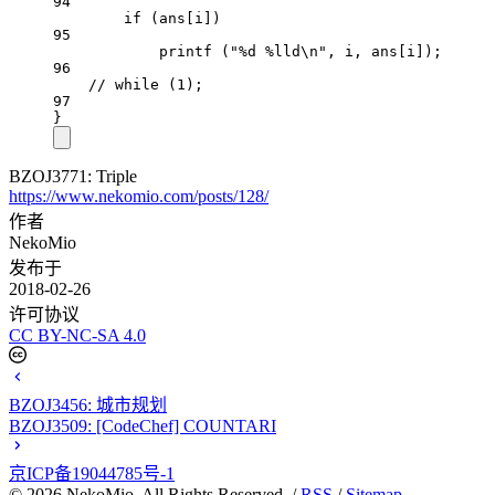
94
if
 (ans[i])
95
printf
 (
"
%d
%lld\n
"
, i, ans[i]);
96
// while (1);
97
}
BZOJ3771: Triple
https://www.nekomio.com/posts/128/
作者
NekoMio
发布于
2018-02-26
许可协议
CC BY-NC-SA 4.0
BZOJ3456: 城市规划
BZOJ3509: [CodeChef] COUNTARI
京ICP备19044785号-1
©
2026
NekoMio. All Rights Reserved. /
RSS
/
Sitemap