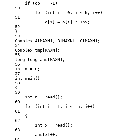
if
 (op 
==
-
1
)
50
for
 (
int
 i 
=
0
; i 
<
 N; i
++
)
51
a[i] 
=
 a[i] 
*
 Inv;
52
}
53
Complex A[MAXN], B[MAXN], C[MAXN];
54
Complex tmp[MAXN];
55
long
long
 ans[MAXN];
56
int
 m 
=
0
;
57
int
main
()
58
{
59
int
 n 
=
read
();
60
for
 (
int
 i 
=
1
; i 
<=
 n; i
++
)
61
{
62
int
 x 
=
read
();
63
ans[x]
++
;
64