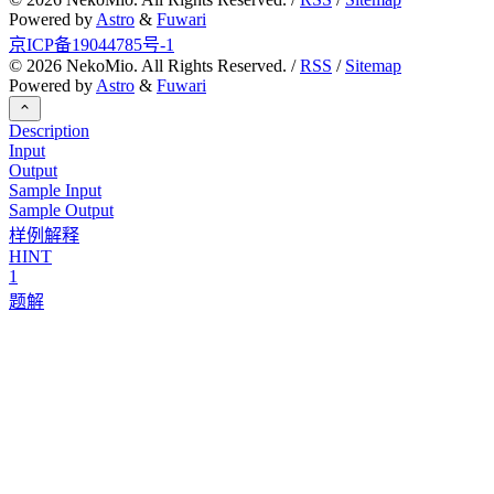
Powered by
Astro
&
Fuwari
京ICP备19044785号-1
©
2026
NekoMio. All Rights Reserved. /
RSS
/
Sitemap
Powered by
Astro
&
Fuwari
Description
Input
Output
Sample Input
Sample Output
样例解释
HINT
1
题解