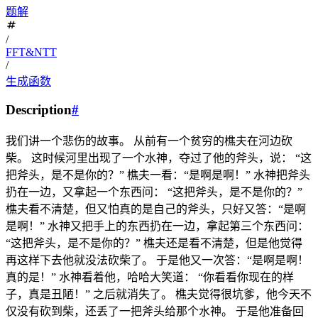
题解
/
FFT&NTT
/
生成函数
Description
#
我们讲一个悲伤的故事。 从前有一个贫穷的樵夫在河边砍
柴。 这时候河里出现了一个水神，夺过了他的斧头，说： “这
把斧头，是不是你的？” 樵夫一看：“是啊是啊！” 水神把斧头
扔在一边，又拿起一个东西问： “这把斧头，是不是你的？”
樵夫看不清楚，但又怕真的是自己的斧头，只好又答：“是啊
是啊！” 水神又把手上的东西扔在一边，拿起第三个东西问：
“这把斧头，是不是你的？” 樵夫还是看不清楚，但是他觉得
再这样下去他就没法砍柴了。 于是他又一次答：“是啊是啊！
真的是！” 水神看着他，哈哈大笑道： “你看看你现在的样
子，真是丑陋！” 之后就消失了。 樵夫觉得很坑爹，他今天不
仅没有砍到柴，还丢了一把斧头给那个水神。 于是他准备回