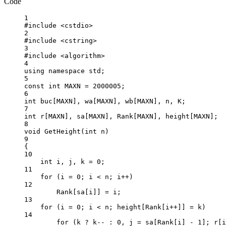
Code
1
#include
<cstdio>
2
#include
<cstring>
3
#include
<algorithm>
4
using
namespace
std
;
5
const
int
 MAXN 
=
2000005
;
6
int
 buc[MAXN], wa[MAXN], wb[MAXN], n, K;
7
int
 r[MAXN], sa[MAXN], Rank[MAXN], height[MAXN];
8
void
GetHeight
(
int
n
)
9
{
10
int
 i, j, k 
=
0
;
11
for
 (i 
=
0
; i 
<
 n; i
++
)
12
Rank[sa[i]] 
=
 i;
13
for
 (i 
=
0
; i 
<
 n; height[Rank[i
++
]] 
=
 k)
14
for
 (k 
?
 k
--
:
0
, j 
=
 sa[Rank[i] 
-
1
]; r[i