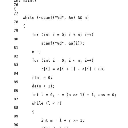
int
main
()
76
{
77
while
 (
~
scanf
(
"
%d
"
, 
&
n) 
&&
 n)
78
{
79
for
 (
int
 i 
=
0
; i 
<
 n; i
++
)
80
scanf
(
"
%d
"
, 
&
a[i]);
81
n
--
;
82
for
 (
int
 i 
=
0
; i 
<
 n; i
++
)
83
r[i] 
=
 a[i 
+
1
] 
-
 a[i] 
+
88
;
84
r[n] 
=
0
;
85
da
(n 
+
1
);
86
int
 l 
=
0
, r 
=
 (n 
>>
1
) 
+
1
, ans 
=
0
;
87
while
 (l 
<
 r)
88
{
89
int
 m 
=
 l 
+
 r 
>>
1
;
90