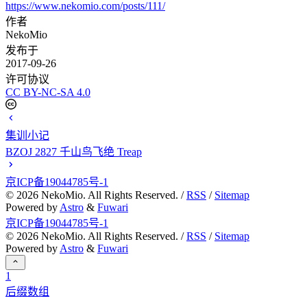
https://www.nekomio.com/posts/111/
作者
NekoMio
发布于
2017-09-26
许可协议
CC BY-NC-SA 4.0
集训小记
BZOJ 2827 千山鸟飞绝 Treap
京ICP备19044785号-1
©
2026
NekoMio. All Rights Reserved. /
RSS
/
Sitemap
Powered by
Astro
&
Fuwari
京ICP备19044785号-1
©
2026
NekoMio. All Rights Reserved. /
RSS
/
Sitemap
Powered by
Astro
&
Fuwari
1
后缀数组