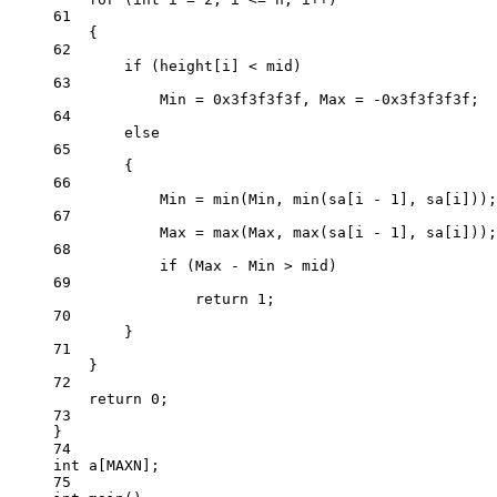
61
{
62
if
 (height[i] 
<
 mid)
63
Min 
=
0x
3f3f3f3f
, Max 
=
-0x
3f3f3f3f
;
64
else
65
{
66
Min 
=
min
(Min, 
min
(sa[i 
-
1
], sa[i]));
67
Max 
=
max
(Max, 
max
(sa[i 
-
1
], sa[i]));
68
if
 (Max 
-
 Min 
>
 mid)
69
return
1
;
70
}
71
}
72
return
0
;
73
}
74
int
 a[MAXN];
75