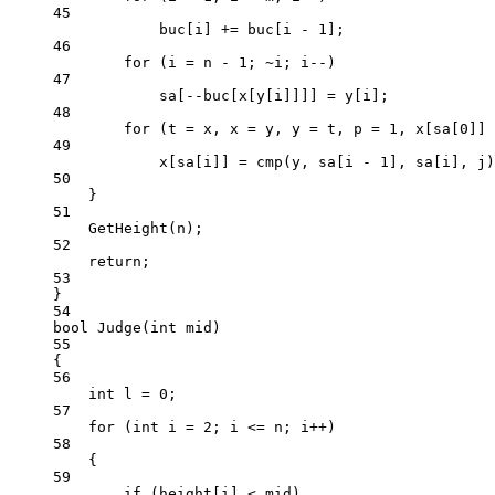
45
buc[i] 
+=
 buc[i 
-
1
];
46
for
 (i 
=
 n 
-
1
; 
~
i; i
--
)
47
sa[
--
buc[x[y[i]]]] 
=
 y[i];
48
for
 (t 
=
 x, x 
=
 y, y 
=
 t, p 
=
1
, x[sa[
0
]] 
49
x[sa[i]] 
=
cmp
(y, sa[i 
-
1
], sa[i], j)
50
}
51
GetHeight
(n);
52
return
;
53
}
54
bool
Judge
(
int
mid
)
55
{
56
int
 l 
=
0
;
57
for
 (
int
 i 
=
2
; i 
<=
 n; i
++
)
58
{
59
if
 (height[i] 
<
 mid)