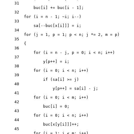
31
buc[i] 
+=
 buc[i 
-
1
];
32
for
 (i 
=
 n 
-
1
; 
~
i; i
--
)
33
sa[
--
buc[x[i]]] 
=
 i;
34
for
 (j 
=
1
, p 
=
1
; p 
<
 n; j 
*=
2
, m 
=
 p)
35
{
36
for
 (i 
=
 n 
-
 j, p 
=
0
; i 
<
 n; i
++
)
37
y[p
++
] 
=
 i;
38
for
 (i 
=
0
; i 
<
 n; i
++
)
39
if
 (sa[i] 
>=
 j)
40
y[p
++
] 
=
 sa[i] 
-
 j;
41
for
 (i 
=
0
; i 
<
 m; i
++
)
42
buc[i] 
=
0
;
43
for
 (i 
=
0
; i 
<
 n; i
++
)
44
buc[x[y[i]]]
++
;
45
for
 (i 
=
1
; i 
<
 m; i
++
)