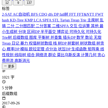
12
9
137
标签
2-SAT
AC自动机
BFS
CDQ
dfs
DP
fail树
FFT
FFT&NTT
FWT
hash
KD-Tree
KMP
LCA
SPFA
STL
Tarjan
Treap
Trie
主席树
乱
搞
二分
二分图匹配
二分答案
二维SPFA
交互
位运算
其他
最
小生成树
分块
区间DP
半平面交
博弈论
可持久化
可持久化
Trie树
后缀数组
图库
平衡树
并查集
插头DP
数学
数论
无旋
Treap
日记
暴力
权值树状数组
栈
树DP
树套树
树状数组
树贪
心
概率DP
模拟
欧拉定理
点分治
状压DP
生成函数
矩阵乘
线
性规划
线段树
组合
网络流
群论
莫比乌斯反演
计算几何
贪心
费用流
高斯消元
更多
1021 字
5 分钟
后缀数组
2017-09-26