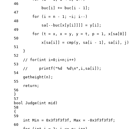
46
buc[i] 
+=
 buc[i 
-
1
];
47
for
 (i 
=
 n 
-
1
; 
~
i; i
--
)
48
sa[
--
buc[x[y[i]]]] 
=
 y[i];
49
for
 (t 
=
 x, x 
=
 y, y 
=
 t, p 
=
1
, x[sa[
0
]] 
50
x[sa[i]] 
=
cmp
(y, sa[i 
-
1
], sa[i], j)
51
}
52
// for(int i=0;i<n;i++)
53
//     printf("%d  %d\n",i,sa[i]);
54
getheight
(n);
55
return
;
56
}
57
bool
Judge
(
int
mid
)
58
{
59
int
 Min 
=
0x
3f3f3f3f
, Max 
=
-0x
3f3f3f3f
;
60
for
 (
int
 i 
=
2
; i 
<=
 n; i
++
)