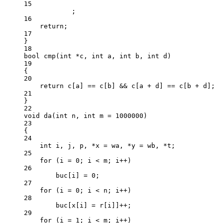
15
;
16
return
;
17
}
18
bool
cmp
(
int
*
c
, 
int
a
, 
int
b
, 
int
d
)
19
{
20
return
 c[a] 
==
 c[b] 
&&
 c[a 
+
 d] 
==
 c[b 
+
 d];
21
}
22
void
da
(
int
n
, 
int
m
=
1000000
)
23
{
24
int
 i, j, p, 
*
x 
=
 wa, 
*
y 
=
 wb, 
*
t;
25
for
 (i 
=
0
; i 
<
 m; i
++
)
26
buc[i] 
=
0
;
27
for
 (i 
=
0
; i 
<
 n; i
++
)
28
buc[x[i] 
=
 r[i]]
++
;
29
for
 (i 
=
1
; i 
<
 m; i
++
)