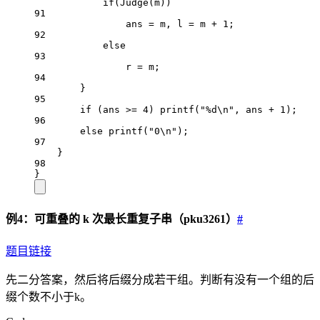
if
(
Judge
(m))
91
ans 
=
 m, l 
=
 m 
+
1
;
92
else
93
r 
=
 m;
94
}
95
if
 (ans 
>=
4
) 
printf
(
"
%d\n
"
, ans 
+
1
);
96
else
printf
(
"0
\n
"
);
97
}
98
}
例4：可重叠的 k 次最长重复子串（pku3261）
#
题目链接
先二分答案，然后将后缀分成若干组。判断有没有一个组的后
缀个数不小于k。