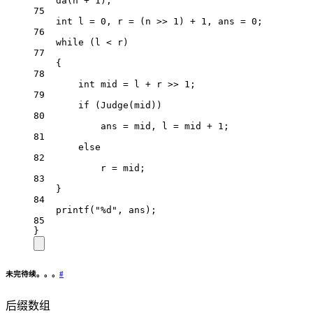
da
(n 
+
1
);
75
int
 l 
=
0
, r 
=
 (n 
>>
1
) 
+
1
, ans 
=
0
;
76
while
 (l 
<
 r)
77
{
78
int
 mid 
=
 l 
+
 r 
>>
1
;
79
if
 (
Judge
(mid))
80
ans 
=
 mid, l 
=
 mid 
+
1
;
81
else
82
r 
=
 mid;
83
}
84
printf
(
"
%d
"
, ans);
85
}
未完待续。。。
#
后缀数组