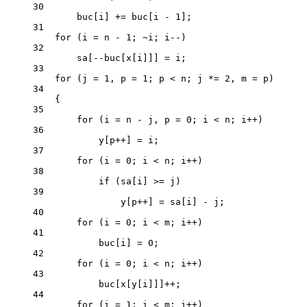
30
buc[i] 
+=
 buc[i 
-
1
];
31
for
 (i 
=
 n 
-
1
; 
~
i; i
--
)
32
sa[
--
buc[x[i]]] 
=
 i;
33
for
 (j 
=
1
, p 
=
1
; p 
<
 n; j 
*=
2
, m 
=
 p)
34
{
35
for
 (i 
=
 n 
-
 j, p 
=
0
; i 
<
 n; i
++
)
36
y[p
++
] 
=
 i;
37
for
 (i 
=
0
; i 
<
 n; i
++
)
38
if
 (sa[i] 
>=
 j)
39
y[p
++
] 
=
 sa[i] 
-
 j;
40
for
 (i 
=
0
; i 
<
 m; i
++
)
41
buc[i] 
=
0
;
42
for
 (i 
=
0
; i 
<
 n; i
++
)
43
buc[x[y[i]]]
++
;
44
for
 (i 
=
1
; i 
<
 m; i
++
)