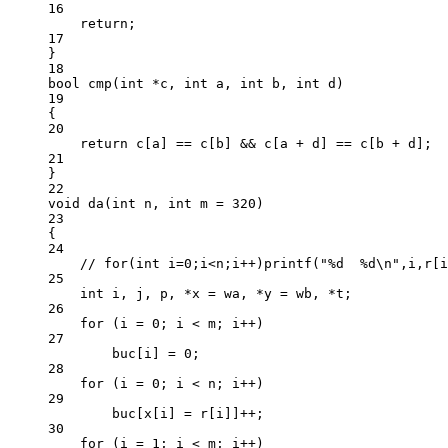
16
return
;
17
}
18
bool
cmp
(
int
*
c
, 
int
a
, 
int
b
, 
int
d
)
19
{
20
return
 c[a] 
==
 c[b] 
&&
 c[a 
+
 d] 
==
 c[b 
+
 d];
21
}
22
void
da
(
int
n
, 
int
m
=
320
)
23
{
24
// for(int i=0;i<n;i++)printf("%d  %d\n",i,r[i
25
int
 i, j, p, 
*
x 
=
 wa, 
*
y 
=
 wb, 
*
t;
26
for
 (i 
=
0
; i 
<
 m; i
++
)
27
buc[i] 
=
0
;
28
for
 (i 
=
0
; i 
<
 n; i
++
)
29
buc[x[i] 
=
 r[i]]
++
;
30
for
 (i 
=
1
; i 
<
 m; i
++
)