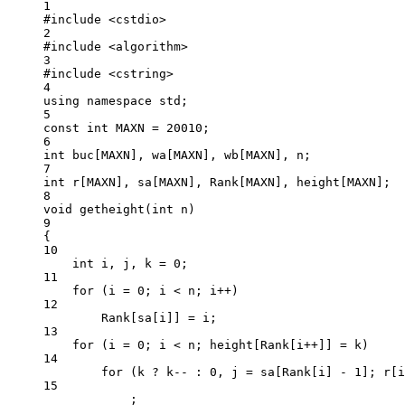
1
#include
<cstdio>
2
#include
<algorithm>
3
#include
<cstring>
4
using
namespace
std
;
5
const
int
 MAXN 
=
20010
;
6
int
 buc[MAXN], wa[MAXN], wb[MAXN], n;
7
int
 r[MAXN], sa[MAXN], Rank[MAXN], height[MAXN];
8
void
getheight
(
int
n
)
9
{
10
int
 i, j, k 
=
0
;
11
for
 (i 
=
0
; i 
<
 n; i
++
)
12
Rank[sa[i]] 
=
 i;
13
for
 (i 
=
0
; i 
<
 n; height[Rank[i
++
]] 
=
 k)
14
for
 (k 
?
 k
--
:
0
, j 
=
 sa[Rank[i] 
-
1
]; r[i
15
;