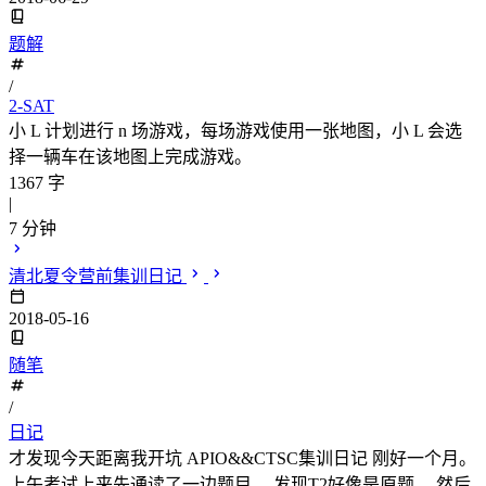
题解
/
2-SAT
小 L 计划进行 n 场游戏，每场游戏使用一张地图，小 L 会选
择一辆车在该地图上完成游戏。
1367 字
|
7 分钟
清北夏令营前集训日记
2018-05-16
随笔
/
日记
才发现今天距离我开坑 APIO&&CTSC集训日记 刚好一个月。
上午考试上来先通读了一边题目， 发现T2好像是原题， 然后